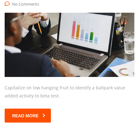
No Comments
Capitalize on low hanging fruit to identify a ballpark value
added activity to beta test.
READ MORE