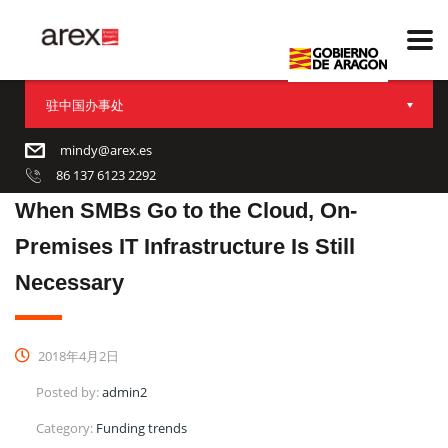
驻中国办事处
mindy@arex.es
86 137 6123 2292
When SMBs Go to the Cloud, On-
Premises IT Infrastructure Is Still
Necessary
2018年4月2日
Posted by:
admin2
Category:
Funding trends